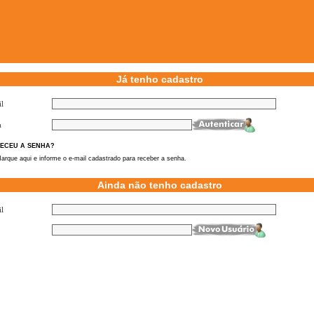
Já tenho cadastro
l
a
ECEU A SENHA?
arque aqui e informe o e-mail cadastrado para receber a senha.
Ainda não tenho cadastro
l