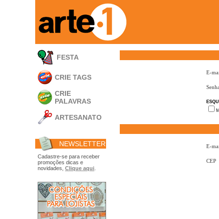
FESTA
E-mai
CRIE TAGS
Senh
CRIE
PALAVRAS
ESQU
M
ARTESANATO
Apliques em
Acrílico
NEWSLETTER
Porta Retratos
E-mai
Ferramentas
Cadastre-se para receber
CEP
promoções dicas e
- Carimbões
novidades,
Clique aqui
.
- Gabarito p/ Costura
- Embalagens
- Máscaras
- Espátulas
- Diversos
Álbuns