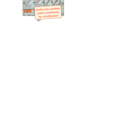
- Mini-Álbuns
- Páginas Mini
- Páginas Scrap
- Argolas