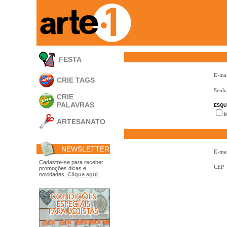
FESTA
E-mai
CRIE TAGS
Senh
CRIE
PALAVRAS
ESQU
M
ARTESANATO
Apliques em
Acrílico
NEWSLETTER
Porta Retratos
E-mai
Ferramentas
Cadastre-se para receber
CEP
promoções dicas e
- Carimbões
novidades,
Clique aqui
.
- Gabarito p/ Costura
- Embalagens
- Máscaras
- Espátulas
- Diversos
Álbuns