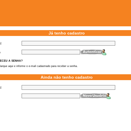
Já tenho cadastro
l
a
ECEU A SENHA?
arque aqui e informe o e-mail cadastrado para receber a senha.
Ainda não tenho cadastro
l