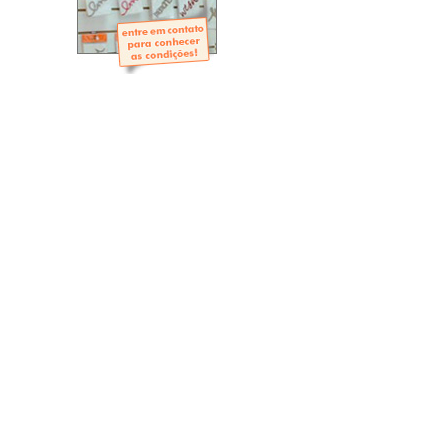
- Mini-Álbuns
- Páginas Mini
- Páginas Scrap
- Argolas