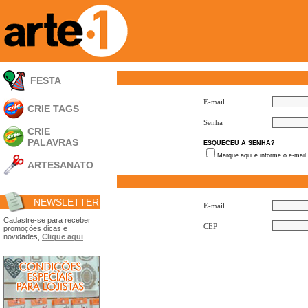
FESTA
E-mail
CRIE TAGS
Senha
CRIE
PALAVRAS
ESQUECEU A SENHA?
Marque aqui e informe o e-mail
ARTESANATO
Apliques em
Acrílico
NEWSLETTER
Porta Retratos
E-mail
Ferramentas
Cadastre-se para receber
CEP
promoções dicas e
- Carimbões
novidades,
Clique aqui
.
- Gabarito p/ Costura
- Embalagens
- Máscaras
- Espátulas
- Diversos
Álbuns