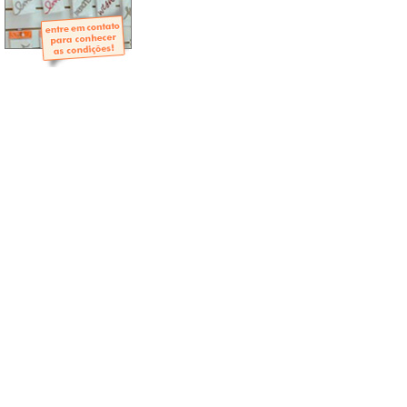
- Mini-Álbuns
- Páginas Mini
- Páginas Scrap
- Argolas