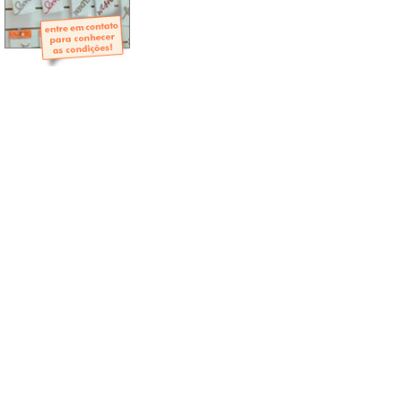
- Mini-Álbuns
- Páginas Mini
- Páginas Scrap
- Argolas