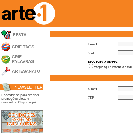
FESTA
E-mail
CRIE TAGS
Senha
CRIE
PALAVRAS
ESQUECEU A SENHA?
Marque aqui e informe o e-mail
ARTESANATO
Apliques em
Acrílico
NEWSLETTER
Porta Retratos
E-mail
Ferramentas
Cadastre-se para receber
CEP
promoções dicas e
- Carimbões
novidades,
Clique aqui
.
- Gabarito p/ Costura
- Embalagens
- Máscaras
- Espátulas
- Diversos
Álbuns