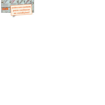
- Mini-Álbuns
- Páginas Mini
- Páginas Scrap
- Argolas