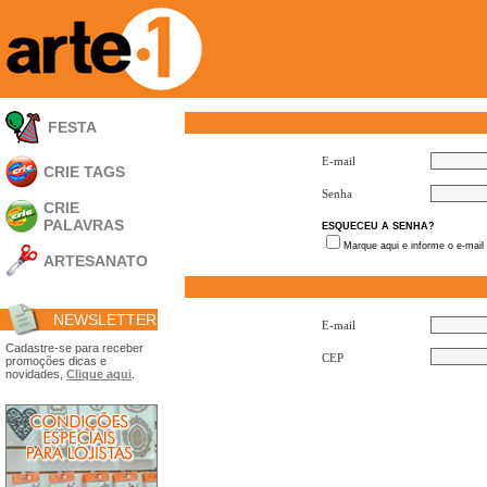
FESTA
E-mail
CRIE TAGS
Senha
CRIE
PALAVRAS
ESQUECEU A SENHA?
Marque aqui e informe o e-mail
ARTESANATO
Apliques em
Acrílico
NEWSLETTER
Porta Retratos
E-mail
Ferramentas
Cadastre-se para receber
CEP
promoções dicas e
- Carimbões
novidades,
Clique aqui
.
- Gabarito p/ Costura
- Embalagens
- Máscaras
- Espátulas
- Diversos
Álbuns