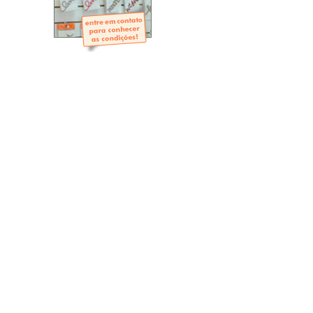
- Mini-Álbuns
- Páginas Mini
- Páginas Scrap
- Argolas