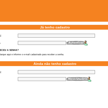
Já tenho cadastro
l
a
ECEU A SENHA?
arque aqui e informe o e-mail cadastrado para receber a senha.
Ainda não tenho cadastro
l