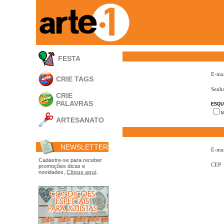
FESTA
E-mai
CRIE TAGS
Senh
CRIE
PALAVRAS
ESQU
M
ARTESANATO
Apliques em
Acrílico
NEWSLETTER
Porta Retratos
E-mai
Ferramentas
Cadastre-se para receber
CEP
promoções dicas e
- Carimbões
novidades,
Clique aqui
.
- Gabarito p/ Costura
- Embalagens
- Máscaras
- Espátulas
- Diversos
Álbuns