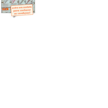
- Mini-Álbuns
- Páginas Mini
- Páginas Scrap
- Argolas