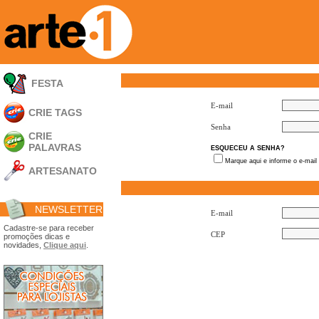
FESTA
E-mail
CRIE TAGS
Senha
CRIE
PALAVRAS
ESQUECEU A SENHA?
Marque aqui e informe o e-mail
ARTESANATO
Apliques em
Acrílico
NEWSLETTER
Porta Retratos
E-mail
Ferramentas
Cadastre-se para receber
CEP
promoções dicas e
- Carimbões
novidades,
Clique aqui
.
- Gabarito p/ Costura
- Embalagens
- Máscaras
- Espátulas
- Diversos
Álbuns