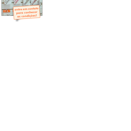
- Mini-Álbuns
- Páginas Mini
- Páginas Scrap
- Argolas