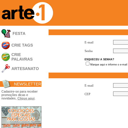
FESTA
E-mail
CRIE TAGS
Senha
CRIE
PALAVRAS
ESQUECEU A SENHA?
Marque aqui e informe o e-mail
ARTESANATO
Apliques em
Acrílico
NEWSLETTER
Porta Retratos
E-mail
Ferramentas
Cadastre-se para receber
CEP
promoções dicas e
- Carimbões
novidades,
Clique aqui
.
- Gabarito p/ Costura
- Embalagens
- Máscaras
- Espátulas
- Diversos
Álbuns