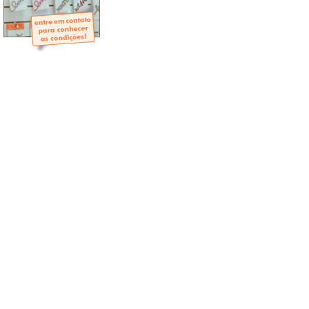
- Mini-Álbuns
- Páginas Mini
- Páginas Scrap
- Argolas