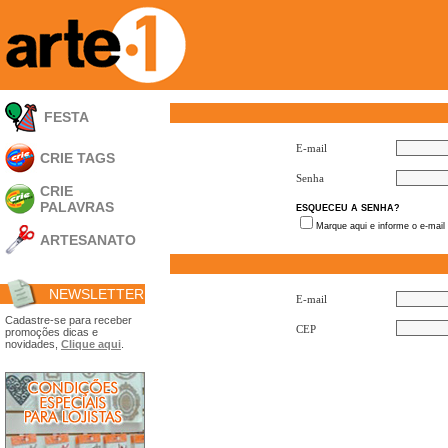
FESTA
E-mail
CRIE TAGS
Senha
CRIE
PALAVRAS
ESQUECEU A SENHA?
Marque aqui e informe o e-mail
ARTESANATO
Apliques em
Acrílico
NEWSLETTER
Porta Retratos
E-mail
Ferramentas
Cadastre-se para receber
CEP
promoções dicas e
- Carimbões
novidades,
Clique aqui
.
- Gabarito p/ Costura
- Embalagens
- Máscaras
- Espátulas
- Diversos
Álbuns