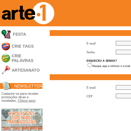
FESTA
E-mail
CRIE TAGS
Senha
CRIE
PALAVRAS
ESQUECEU A SENHA?
Marque aqui e informe o e-mail
ARTESANATO
Apliques em
Acrílico
NEWSLETTER
Porta Retratos
E-mail
Ferramentas
Cadastre-se para receber
CEP
promoções dicas e
- Carimbões
novidades,
Clique aqui
.
- Gabarito p/ Costura
- Embalagens
- Máscaras
- Espátulas
- Diversos
Álbuns