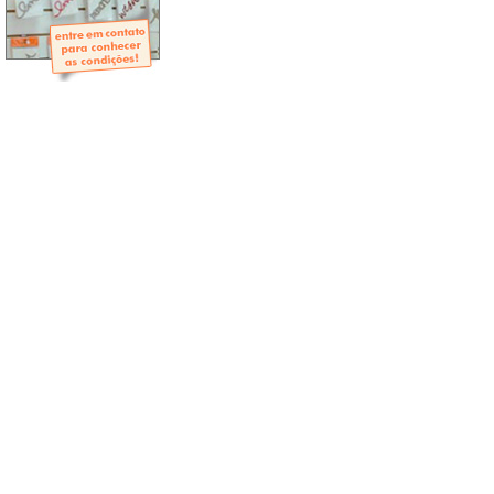
- Mini-Álbuns
- Páginas Mini
- Páginas Scrap
- Argolas