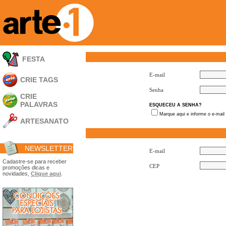
FESTA
E-mail
CRIE TAGS
Senha
CRIE
PALAVRAS
ESQUECEU A SENHA?
Marque aqui e informe o e-mail
ARTESANATO
Apliques em
Acrílico
NEWSLETTER
Porta Retratos
E-mail
Ferramentas
Cadastre-se para receber
CEP
promoções dicas e
- Carimbões
novidades,
Clique aqui
.
- Gabarito p/ Costura
- Embalagens
- Máscaras
- Espátulas
- Diversos
Álbuns