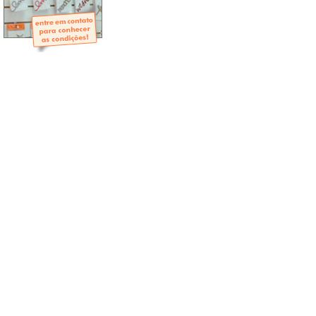
- Mini-Álbuns
- Páginas Mini
- Páginas Scrap
- Argolas