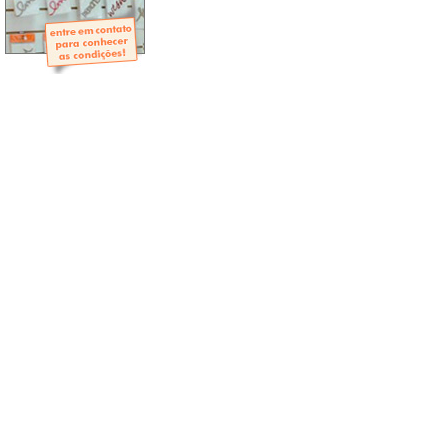
- Mini-Álbuns
- Páginas Mini
- Páginas Scrap
- Argolas