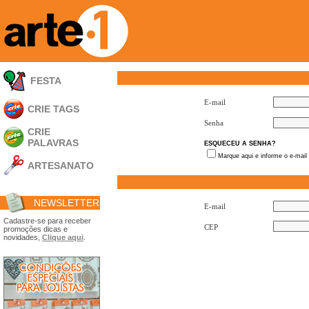
FESTA
E-mail
CRIE TAGS
Senha
CRIE
PALAVRAS
ESQUECEU A SENHA?
Marque aqui e informe o e-mail
ARTESANATO
Apliques em
Acrílico
NEWSLETTER
Porta Retratos
E-mail
Ferramentas
Cadastre-se para receber
CEP
promoções dicas e
- Carimbões
novidades,
Clique aqui
.
- Gabarito p/ Costura
- Embalagens
- Máscaras
- Espátulas
- Diversos
Álbuns