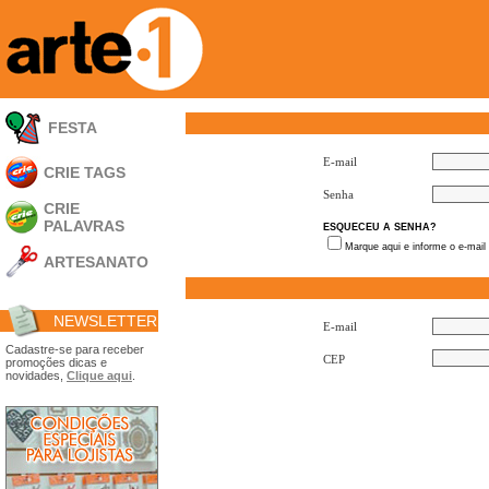
FESTA
E-mail
CRIE TAGS
Senha
CRIE
PALAVRAS
ESQUECEU A SENHA?
Marque aqui e informe o e-mail
ARTESANATO
Apliques em
Acrílico
NEWSLETTER
Porta Retratos
E-mail
Ferramentas
Cadastre-se para receber
CEP
promoções dicas e
- Carimbões
novidades,
Clique aqui
.
- Gabarito p/ Costura
- Embalagens
- Máscaras
- Espátulas
- Diversos
Álbuns