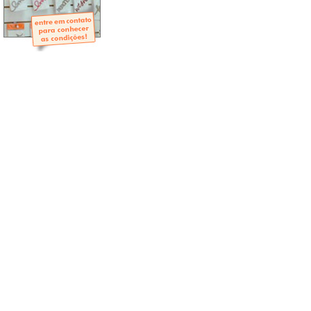
- Mini-Álbuns
- Páginas Mini
- Páginas Scrap
- Argolas