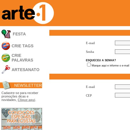
FESTA
E-mail
CRIE TAGS
Senha
CRIE
PALAVRAS
ESQUECEU A SENHA?
Marque aqui e informe o e-mail
ARTESANATO
Apliques em
Acrílico
NEWSLETTER
Porta Retratos
E-mail
Ferramentas
Cadastre-se para receber
CEP
promoções dicas e
- Carimbões
novidades,
Clique aqui
.
- Gabarito p/ Costura
- Embalagens
- Máscaras
- Espátulas
- Diversos
Álbuns