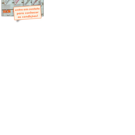
- Mini-Álbuns
- Páginas Mini
- Páginas Scrap
- Argolas