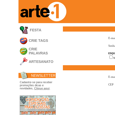
FESTA
E-mai
CRIE TAGS
Senh
CRIE
PALAVRAS
ESQU
M
ARTESANATO
Apliques em
Acrílico
NEWSLETTER
Porta Retratos
E-mai
Ferramentas
Cadastre-se para receber
CEP
promoções dicas e
- Carimbões
novidades,
Clique aqui
.
- Gabarito p/ Costura
- Embalagens
- Máscaras
- Espátulas
- Diversos
Álbuns