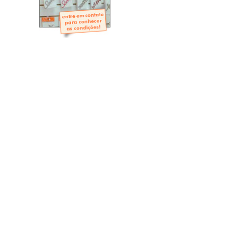
- Mini-Álbuns
- Páginas Mini
- Páginas Scrap
- Argolas