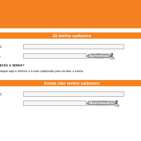
Já tenho cadastro
l
a
ECEU A SENHA?
arque aqui e informe o e-mail cadastrado para receber a senha.
Ainda não tenho cadastro
l