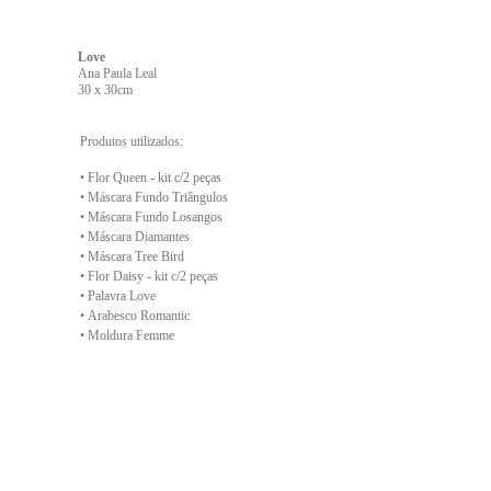
Love
Ana Paula Leal
30 x 30cm
Produtos utilizados:
•
Flor Queen - kit c/2 peças
•
Máscara Fundo Triângulos
•
Máscara Fundo Losangos
•
Máscara Diamantes
•
Máscara Tree Bird
•
Flor Daisy - kit c/2 peças
•
Palavra Love
•
Arabesco Romantic
•
Moldura Femme