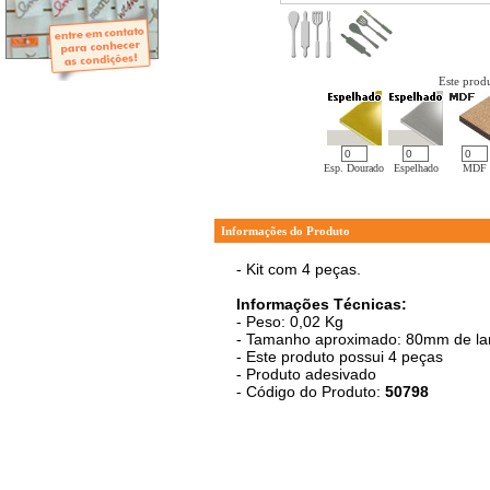
- Mini-Álbuns
- Páginas Mini
- Páginas Scrap
- Argolas
Este produ
Esp. Dourado
Espelhado
MDF
Informações do Produto
- Kit com 4 peças.
Informações Técnicas:
- Peso: 0,02 Kg
- Tamanho aproximado: 80mm de lar
- Este produto possui 4 peças
- Produto adesivado
- Código do Produto:
50798