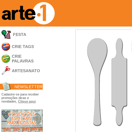
FESTA
CRIE TAGS
CRIE
PALAVRAS
ARTESANATO
Apliques em
Acrílico
NEWSLETTER
Porta Retratos
Ferramentas
Cadastre-se para receber
promoções dicas e
- Carimbões
novidades,
Clique aqui
.
- Gabarito p/ Costura
- Embalagens
- Máscaras
- Espátulas
- Diversos
Álbuns