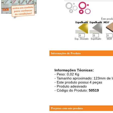
- Mini-Álbuns
- Páginas Mini
- Páginas Scrap
- Argolas
Este produ
Esp. Dourado
Espelhado
MDF
Informações do Produto
Informações Técnicas:
- Peso: 0,02 Kg
- Tamanho aproximado: 123mm de la
- Este produto possui 4 peças
- Produto adesivado
- Código do Produto:
50519
Projetos com este produto