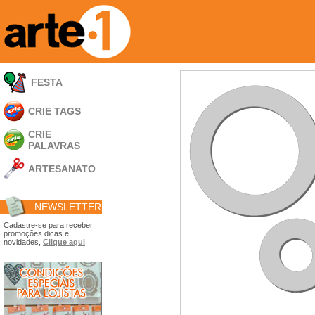
FESTA
CRIE TAGS
CRIE
PALAVRAS
ARTESANATO
Apliques em
Acrílico
NEWSLETTER
Porta Retratos
Ferramentas
Cadastre-se para receber
promoções dicas e
- Carimbões
novidades,
Clique aqui
.
- Gabarito p/ Costura
- Embalagens
- Máscaras
- Espátulas
- Diversos
Álbuns