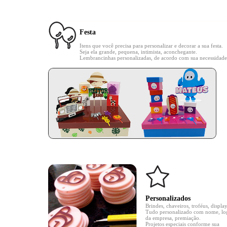
Festa
Itens que você precisa para personalizar e decorar a sua festa.
Seja ela grande, pequena, intimista, aconchegante.
Lembrancinhas personalizadas, de acordo com sua necessidade
Personalizados
Brindes, chaveiros, troféus, display
Tudo personalizado com nome, lo
da empresa, premiação.
Projetos especiais conforme sua