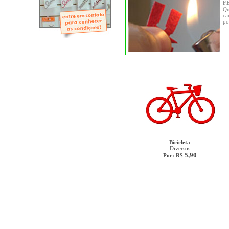
- Mini-Álbuns
F
- Páginas Mini
Qu
- Páginas Scrap
ca
po
- Argolas
Bicicleta
Diversos
5,90
Por: R$