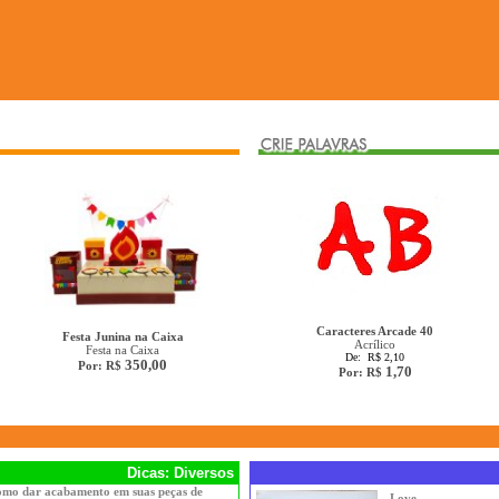
Caracteres Arcade 40
Festa Junina na Caixa
Acrílico
Festa na Caixa
De: R$ 2,10
350,00
Por: R$
1,70
Por: R$
Dicas: Diversos
mo dar acabamento em suas peças de
Love