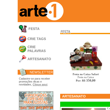
FESTA
CRIE TAGS
CRIE
PALAVRAS
ARTESANATO
Apliques em
Acrílico
NEWSLETTER
Porta Retratos
Festa na Caixa Safari
Festa na Caixa
Ferramentas
Cadastre-se para receber
350,00
Por: R$
promoções dicas e
- Carimbões
novidades,
Clique aqui
.
- Gabarito p/ Costura
- Embalagens
- Máscaras
ARTESANATO
- Espátulas
- Diversos
Álbuns
Co