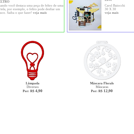
ELTRO
ando você destaca uma peça de feltro de uma
Carol Baiocchi
rtela, por exemplo, o feltro pode desfiar um
30 X 30
uco. Saiba o que fazer!
veja mais
veja mais
Lâmpada
Máscara Florals
Diversos
Máscaras
4,90
12,90
Por: R$
Por: R$