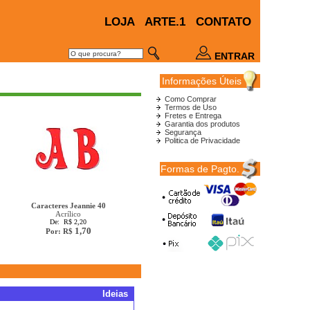
LOJA
ARTE.1
CONTATO
ENTRAR
Informações Úteis
Como Comprar
Termos de Uso
Fretes e Entrega
Garantia dos produtos
Segurança
Politica de Privacidade
Formas de Pagto.
Caracteres Jeannie 40
Acrílico
De: R$ 2,20
1,70
Por: R$
Ideias