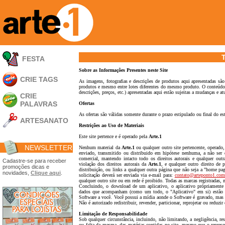
FESTA
Sobre as Informações Presentes neste Site
CRIE TAGS
As imagens, fotografias e descrições de produtos aqui apresentadas sã
produtos e mesmo entre lotes diferentes do mesmo produto. O conteúdo d
descrições, preços, etc.) apresentadas aqui estão sujeitas a mudanças e a
CRIE
PALAVRAS
Ofertas
As ofertas são válidas somente durante o prazo estipulado ou final do es
ARTESANATO
Restrições ao Uso de Materiais
Apliques em
Este site pertence e é operado pela
Arte.1
Acrílico
NEWSLETTER
Nenhum material da
Arte.1
ou qualquer outro site pertencente, operado
Porta Retratos
enviado, transmitido ou distribuido em hipótese nenhuma, a não ser
comercial, mantendo intacto todo os direitos autorais e qualquer outr
Ferramentas
Cadastre-se para receber
violação dos direitos autorais da
Arte.1
, e qualquer outro direito de 
promoções dicas e
distribuição, ou links a qualquer outra página que não seja a "home pag
- Carimbões
novidades,
Clique aqui
.
solicitação deverá ser enviada via e-mail para:
contato@arteponto1.com
- Gabarito p/ Costura
qualquer outro site ou em rede é proibido. Todas as marcas registradas
- Embalagens
Concluindo, o download de um aplicativo, o aplicativo própriamente d
- Máscaras
dados que acompanham (como um todo, o "Aplicativo" em si) estão l
Software a você. Você possui a mídia aonde o Software é gravado, mas
- Espátulas
Não é autorizado redistribuir, revender, particionar, reprojetar ou reduzi
- Diversos
Limitação de Responsabilidade
Álbuns
Sob qualquer circunstância, incluindo, não limitando, a negligência, re
ou falta da mesma, das matérias contidas no site, mesmo que o repres