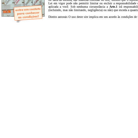
- Mini-Álbuns
Lei em vigor pode não permitir limitar ou excluir a responsabilidad
- Páginas Mini
aplicada a você. Sob nenhuma circunstância a
Arte.1
irá responsabil
- Páginas Scrap
(incluindo, mas não limitando, negligência) ou não) que exceda a quantia
- Argolas
Direito autorais O uso deste site implica em seu acordo às condições de 