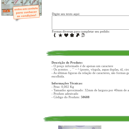
- Mini-Álbuns
- Páginas Mini
- Páginas Scrap
- Argolas
Digite seu texto aqui:
Formas diversas para completar seu pedido:
Descrição do Produto:
- O preço informado é de apenas um caractere
- Os acentos . , ´´ ~ ^ (ponto, vírgula, aspas duplas, til, 
- As últimas figuras da relação de caracteres, são formas 
escolhida.
Informações Técnicas:
- Peso: 0,002 Kg
- Tamanho aproximado: 32mm de largura por 40mm de al
- Produto adesivado
- Código do Produto:
50688