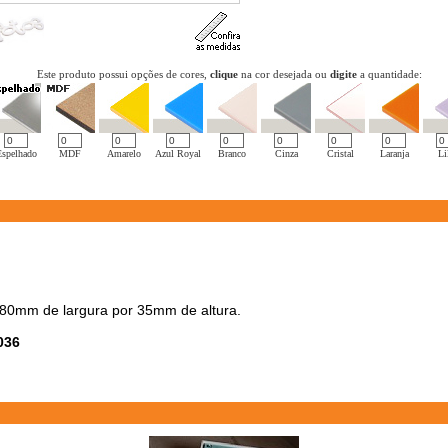
Este produto possui opções de cores,
clique
na cor desejada ou
digite
a quantidade:
Espelhado
MDF
Amarelo
Azul Royal
Branco
Cinza
Cristal
Laranja
Li
80mm de largura por 35mm de altura.
036