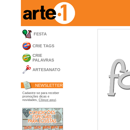
FESTA
CRIE TAGS
CRIE
PALAVRAS
ARTESANATO
Apliques em
Acrílico
NEWSLETTER
Porta Retratos
Ferramentas
Cadastre-se para receber
promoções dicas e
- Carimbões
novidades,
Clique aqui
.
- Gabarito p/ Costura
- Embalagens
- Máscaras
- Espátulas
- Diversos
Álbuns