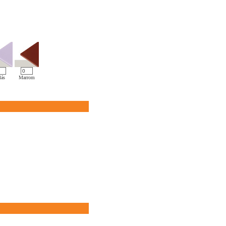
lás
Marrom
Pink
Preto
Verde
Vermelho