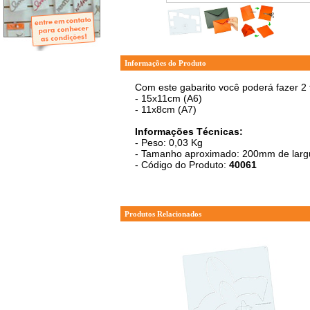
- Mini-Álbuns
- Páginas Mini
- Páginas Scrap
- Argolas
Informações do Produto
Com este gabarito você poderá fazer 2 
- 15x11cm (A6)
- 11x8cm (A7)
Informações Técnicas:
- Peso: 0,03 Kg
- Tamanho aproximado: 200mm de largu
- Código do Produto:
40061
Produtos Relacionados