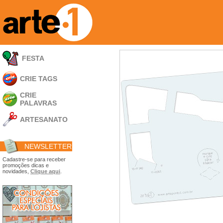
FESTA
CRIE TAGS
CRIE
PALAVRAS
ARTESANATO
Apliques em
Acrílico
NEWSLETTER
Porta Retratos
Ferramentas
Cadastre-se para receber
promoções dicas e
- Carimbões
novidades,
Clique aqui
.
- Gabarito p/ Costura
- Embalagens
- Máscaras
- Espátulas
- Diversos
Álbuns