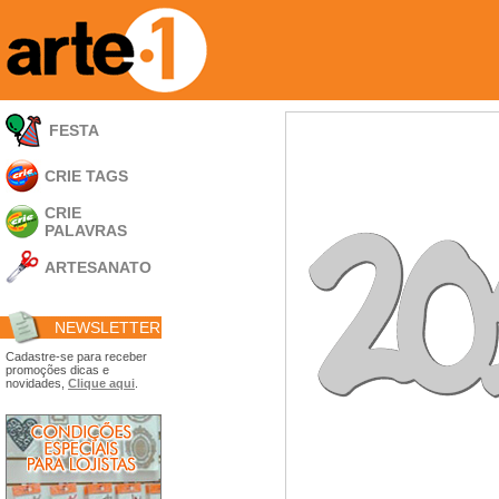
FESTA
CRIE TAGS
CRIE
PALAVRAS
ARTESANATO
Apliques em
Acrílico
NEWSLETTER
Porta Retratos
Ferramentas
Cadastre-se para receber
promoções dicas e
- Carimbões
novidades,
Clique aqui
.
- Gabarito p/ Costura
- Embalagens
- Máscaras
- Espátulas
- Diversos
Álbuns