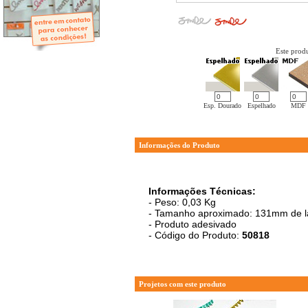
- Mini-Álbuns
- Páginas Mini
- Páginas Scrap
- Argolas
Este produ
Esp. Dourado
Espelhado
MDF
Informações do Produto
Informações Técnicas:
- Peso: 0,03 Kg
- Tamanho aproximado: 131mm de la
- Produto adesivado
- Código do Produto:
50818
Projetos com este produto