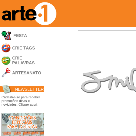
FESTA
CRIE TAGS
CRIE
PALAVRAS
ARTESANATO
Apliques em
Acrílico
NEWSLETTER
Porta Retratos
Ferramentas
Cadastre-se para receber
promoções dicas e
- Carimbões
novidades,
Clique aqui
.
- Gabarito p/ Costura
- Embalagens
- Máscaras
- Espátulas
- Diversos
Álbuns