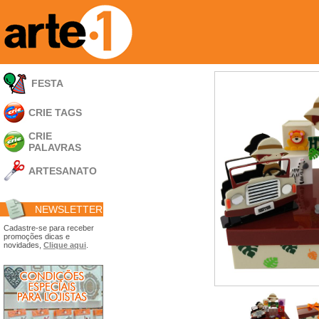
FESTA
CRIE TAGS
CRIE
PALAVRAS
ARTESANATO
Apliques em
Acrílico
NEWSLETTER
Porta Retratos
Ferramentas
Cadastre-se para receber
promoções dicas e
- Carimbões
novidades,
Clique aqui
.
- Gabarito p/ Costura
- Embalagens
- Máscaras
- Espátulas
- Diversos
Álbuns