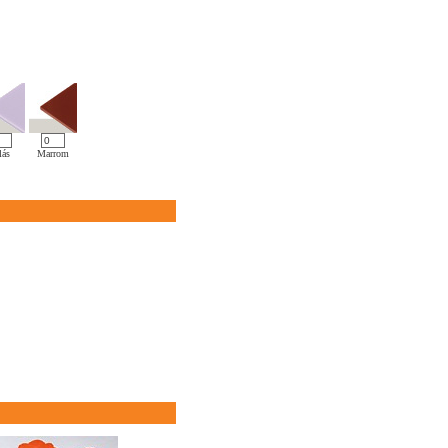
lás
Marrom
Pink
Preto
Verde
Vermelho