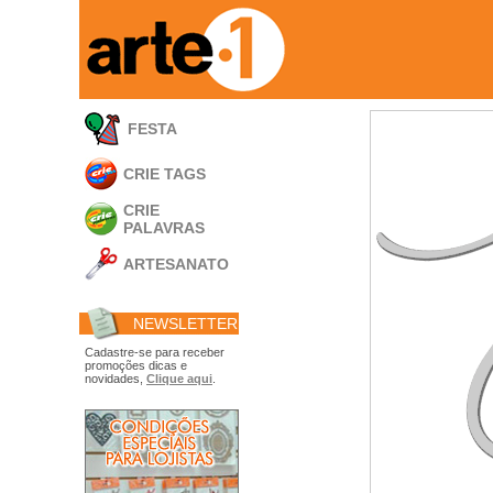
FESTA
CRIE TAGS
CRIE
PALAVRAS
ARTESANATO
Apliques em
Acrílico
NEWSLETTER
Porta Retratos
Ferramentas
Cadastre-se para receber
promoções dicas e
- Carimbões
novidades,
Clique aqui
.
- Gabarito p/ Costura
- Embalagens
- Máscaras
- Espátulas
- Diversos
Álbuns