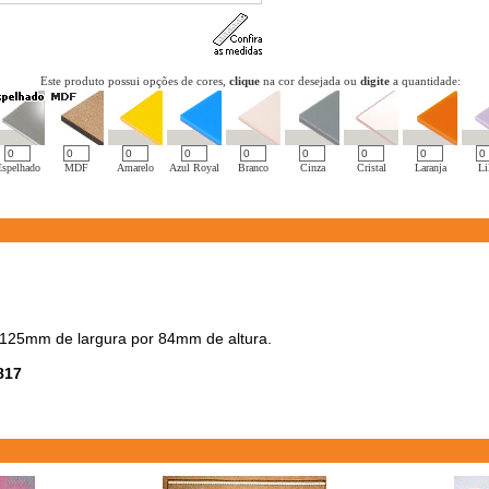
Este produto possui opções de cores,
clique
na cor desejada ou
digite
a quantidade:
Espelhado
MDF
Amarelo
Azul Royal
Branco
Cinza
Cristal
Laranja
Li
125mm de largura por 84mm de altura.
817