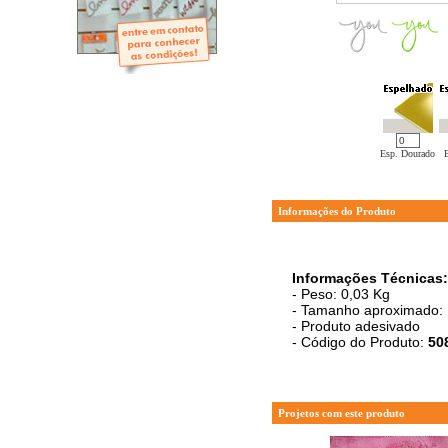
- Mini-Álbuns
- Páginas Mini
- Páginas Scrap
- Argolas
Esp. Dourado
Informações do Produto
Informações Técnicas:
- Peso: 0,03 Kg
- Tamanho aproximado: 
- Produto adesivado
- Código do Produto:
50
Projetos com este produto