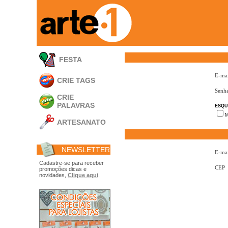
FESTA
E-mai
CRIE TAGS
Senh
CRIE
PALAVRAS
ESQU
M
ARTESANATO
Apliques em
Acrílico
NEWSLETTER
Porta Retratos
E-mai
Ferramentas
Cadastre-se para receber
CEP
promoções dicas e
- Carimbões
novidades,
Clique aqui
.
- Gabarito p/ Costura
- Embalagens
- Máscaras
- Espátulas
- Diversos
Álbuns