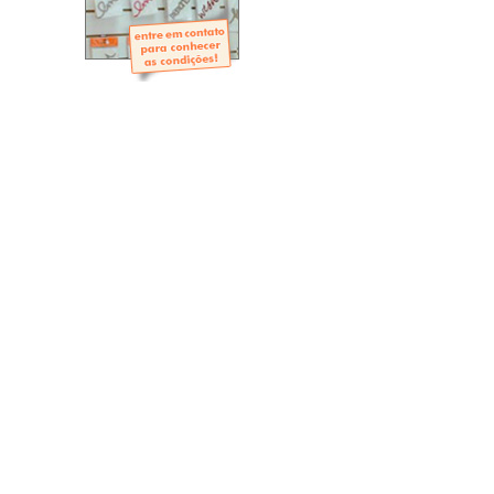
- Mini-Álbuns
- Páginas Mini
- Páginas Scrap
- Argolas