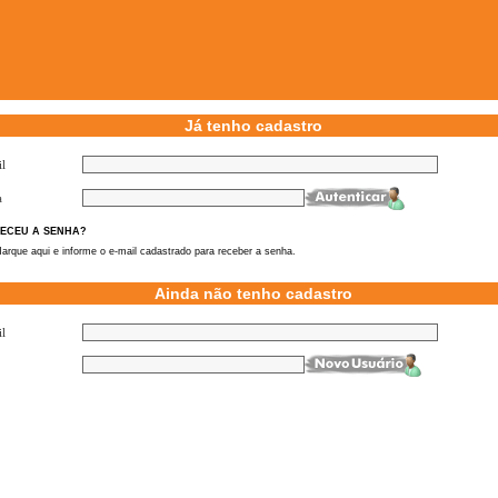
Já tenho cadastro
l
a
ECEU A SENHA?
arque aqui e informe o e-mail cadastrado para receber a senha.
Ainda não tenho cadastro
l