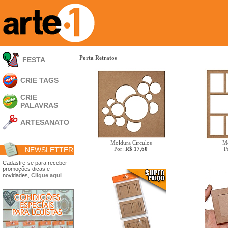
Porta Retratos
FESTA
CRIE TAGS
CRIE
PALAVRAS
ARTESANATO
Apliques em
Acrílico
Moldura Circulos
M
NEWSLETTER
Por:
R$ 17,60
P
Porta Retratos
Ferramentas
Cadastre-se para receber
promoções dicas e
- Carimbões
novidades,
Clique aqui
.
- Gabarito p/ Costura
- Embalagens
- Máscaras
- Espátulas
- Diversos
Álbuns