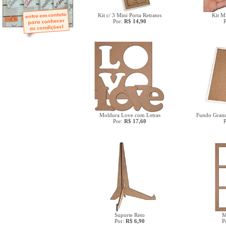
- Mini-Álbuns
- Páginas Mini
- Páginas Scrap
Kit c/ 3 Mini Porta Retratos
Kit Mi
Por:
R$ 14,90
- Argolas
Moldura Love com Letras
Fundo Grand
Por:
R$ 17,60
Suporte Reto
M
Por:
R$ 6,90
P