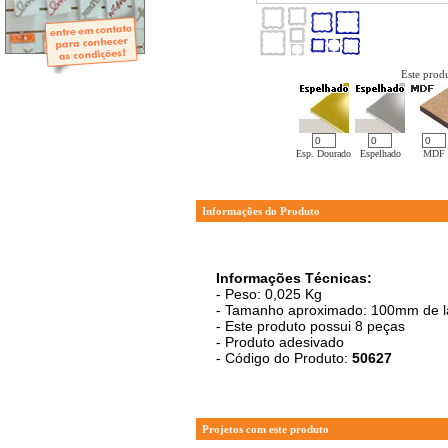
- Mini-Álbuns
- Páginas Mini
- Páginas Scrap
- Argolas
Este produ
Esp. Dourado
Espelhado
MDF
Informações do Produto
Informações Técnicas:
- Peso: 0,025 Kg
- Tamanho aproximado: 100mm de la
- Este produto possui 8 peças
- Produto adesivado
- Código do Produto:
50627
Projetos com este produto