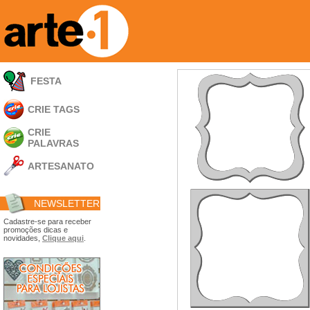
FESTA
CRIE TAGS
CRIE
PALAVRAS
ARTESANATO
Apliques em
Acrílico
NEWSLETTER
Porta Retratos
Ferramentas
Cadastre-se para receber
promoções dicas e
- Carimbões
novidades,
Clique aqui
.
- Gabarito p/ Costura
- Embalagens
- Máscaras
- Espátulas
- Diversos
Álbuns