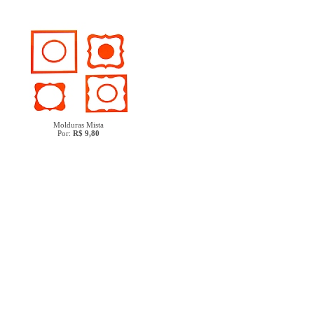
Molduras Mista
Por:
R$ 9,80