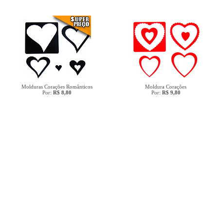
Molduras Corações Românticos
Moldura Corações
Por:
R$ 8,80
Por:
R$ 9,80