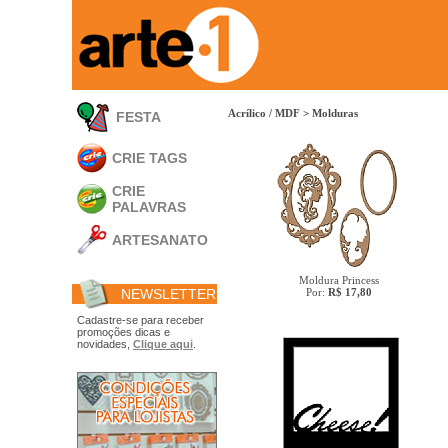
Acrílico / MDF
>
Molduras
FESTA
CRIE TAGS
CRIE
PALAVRAS
ARTESANATO
Apliques em
Acrílico
Moldura Princess
NEWSLETTER
Por:
R$ 17,80
Porta Retratos
Ferramentas
Cadastre-se para receber
promoções dicas e
- Carimbões
novidades,
Clique aqui
.
- Gabarito p/ Costura
- Embalagens
- Máscaras
- Espátulas
- Diversos
Álbuns