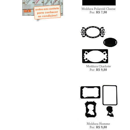
- Mini-Álbuns
- Páginas Mini
- Páginas Scrap
Moldura Polaroid Cheese
Por:
R$ 7,90
- Argolas
Moldura Charlotte
Por:
R$ 9,80
Moldura Homme
Por:
R$ 9,80