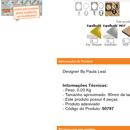
- Mini-Álbuns
- Páginas Mini
- Páginas Scrap
- Argolas
Este produ
Esp. Dourado
Espelhado
MDF
Informações do Produto
Designer By Paula Leal.
Informações Técnicas:
- Peso: 0,03 Kg
- Tamanho aproximado: 90mm de lar
- Este produto possui 4 peças
- Produto adesivado
- Código do Produto:
50797
Projetos com este produto