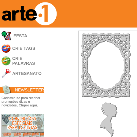
FESTA
CRIE TAGS
CRIE
PALAVRAS
ARTESANATO
Apliques em
Acrílico
NEWSLETTER
Porta Retratos
Ferramentas
Cadastre-se para receber
promoções dicas e
- Carimbões
novidades,
Clique aqui
.
- Gabarito p/ Costura
- Embalagens
- Máscaras
- Espátulas
- Diversos
Álbuns