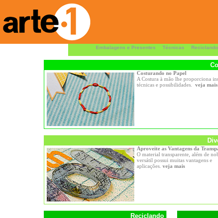
Embalagens e Presentes
Técnicas
Reciclando
Co
Costurando no Papel
A Costura à mão lhe proporciona i
técnicas e possibilidades.
veja mais
Div
Aproveite as Vantagens da Transp
O material transparente, além de no
versátil possui muitas vantagens e
aplicações.
veja mais
Reciclando