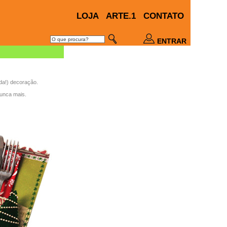
LOJA
ARTE.1
CONTATO
ENTRAR
nda!) decoração.
nunca mais.