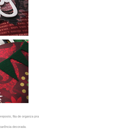
eposto, fita de organza pra
parência decorada.