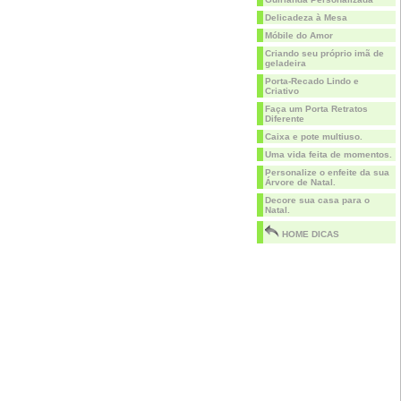
Delicadeza à Mesa
Móbile do Amor
Criando seu próprio imã de
geladeira
Porta-Recado Lindo e
Criativo
Faça um Porta Retratos
Diferente
Caixa e pote multiuso.
Uma vida feita de momentos.
Personalize o enfeite da sua
Árvore de Natal.
Decore sua casa para o
Natal.
HOME DICAS