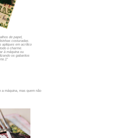
alhos de papel,
lsinhas costuradas.
 apliques em acrílico
 todo o charme.
ar à máquina ou
izando os gabaritos
rte.1
”
om a máquina, mas quem não