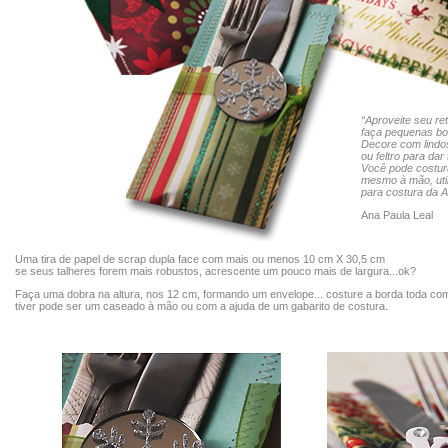
“Aproveite seu ret
faça pequenas bo
Decore com lindos
ou feltro para dar
Você pode costur
mesmo à mão, util
para costura da A
Ana Paula Leal
Uma tira de papel de scrap dupla face com mais ou menos 10 cm X 30,5 cm
se seus talheres forem mais robustos, acrescente um pouco mais de largura...ok?
Faça uma dobra na altura, nos 12 cm, formando um envelope... costure a borda toda c
tiver pode ser um caseado à mão ou com a ajuda de um gabarito de costura.