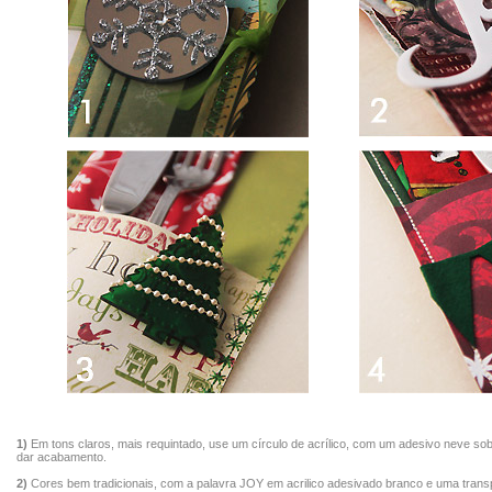
1)
Em tons claros, mais requintado, use um círculo de acrílico, com um adesivo neve sobr
dar acabamento.
2)
Cores bem tradicionais, com a palavra JOY em acrilico adesivado branco e uma trans