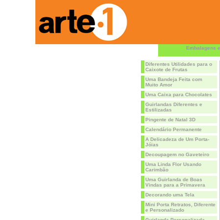
Embalagens e
Diferentes Utilidades para o
Caixote de Frutas
Uma Bandeja Feita com
Muito Amor
Uma Caixa para Chocolates
Guirlandas Diferentes e
Estilizadas
Pingente de Natal 3D
Calendário Permanente
A Delicadeza de Um Porta-
Jóias
Decoupagem no Gaveteiro
Uma Linda Flor Usando
Carimbão
Uma Guirlanda de Boas
Vindas para a Primavera
Decorando uma Tela
Mini Porta Retratos, Diferente
e Personalizado
Guirlanda Personalizada