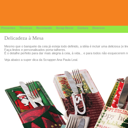
 Presentes
Técnicas
Reciclando
Scrap Decor
Costura
Diversos
Delicadeza à Mesa
Mesmo que o banquete da ceia já esteja todo definido, a idéia é incluir uma deliciosa (e li
Faça lindos e personalisados porta-talheres.
É o detalhe perfeito para dar mais alegria à ceia, à vida... e para todos não esquecerem 
Veja abaixo a super dica da Scrapper Ana Paula Leal.