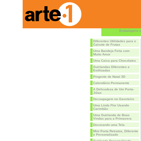
Embalagens e
Diferentes Utilidades para o
Caixote de Frutas
Uma Bandeja Feita com
Muito Amor
Uma Caixa para Chocolates
Guirlandas Diferentes e
Estilizadas
Pingente de Natal 3D
Calendário Permanente
A Delicadeza de Um Porta-
Jóias
Decoupagem no Gaveteiro
Uma Linda Flor Usando
Carimbão
Uma Guirlanda de Boas
Vindas para a Primavera
Decorando uma Tela
Mini Porta Retratos, Diferente
e Personalizado
Guirlanda Personalizada