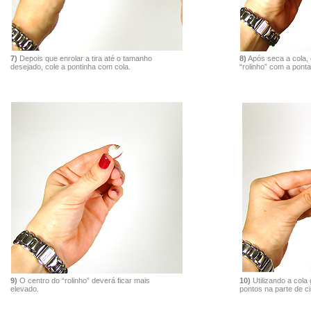
7)
Depois que enrolar a tira até o tamanho
8)
Após seca a cola, 
desejado, cole a pontinha com cola.
“rolinho” com a ponta
9)
O centro do “rolinho” deverá ficar mais
10)
Utilizando a cola g
elevado.
pontos na parte de ci