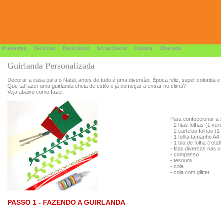
 Presentes
Técnicas
Reciclando
Scrap Decor
Costura
Diversos
Guirlanda Personalizada
Decorar a casa para o Natal, antes de tudo é uma diversão. Época feliz, super colorida e 
Que tal fazer uma guirlanda cheia de estilo e já começar a entrar no clima?
Veja abaixo como fazer:
Para confeccionar a 
- 2 fitas folhas (1 ve
- 2 cartelas folhas (
- 1 folha tamanho A4
- 1 tira de folha (ret
- fitas diversas nas
- compasso
- tesoura
- cola
- cola com glitter
PASSO 1 - FAZENDO A GUIRLANDA