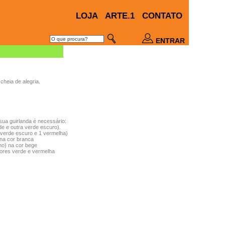
LOJA
ARTE.1
CONTATO
ENTRAR
cheia de alegria.
sua guirlanda é necessário:
rde e outra verde escuro).
1 verde escuro e 1 vermelha)
 na cor branca
alho) na cor bege
 cores verde e vermelha