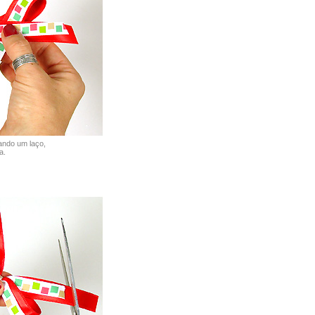
ando um laço,
a.