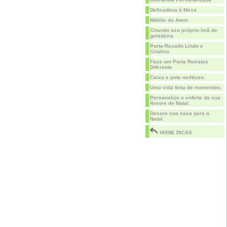
Delicadeza à Mesa
Móbile do Amor
Criando seu próprio imã de
geladeira
Porta-Recado Lindo e
Criativo
Faça um Porta Retratos
Diferente
Caixa e pote multiuso.
Uma vida feita de momentos.
Personalize o enfeite da sua
Árvore de Natal.
Decore sua casa para o
Natal.
HOME DICAS