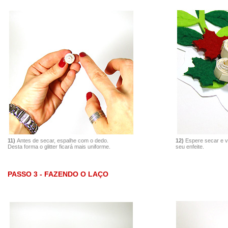
11)
Antes de secar, espalhe com o dedo.
12)
Espere secar e v
Desta forma o glitter ficará mais uniforme.
seu enfeite.
PASSO 3 - FAZENDO O LAÇO