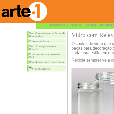
Embalagens e Presentes
Técnicas
Reciclando
Vidro com Relev
Transformando uma Caixa de
Chocolates
Vidro com Relevo
Os potes de vidro que u
Vaso Ecológicamente
peças para decoração 
Correto
cada hora estão em um 
Porta trecos com garrafa
PET.
Recicle sempre! Veja co
Reciclando com criatividade.
HOME DICAS