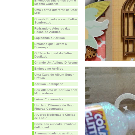
Envelopes Diferentes com o
Mesmo Gabarito
Uma Forma diferente de Usar
MDF
Convite Envelope com Feltro
Sombreado
Retirando o Adesivo das
Peças de Acrilico
Lapidando o Acrilico
Detalhes que Fazem a
Diferença
O Efeito Incrível do Feltro
Desfiado
Criando Um Aplique Diferente
Emboss no Acrílico
Uma Capa de Álbum Super
Prática
Acrilico Estampado
Seu Alfabeto de Acrílico com
Microesferas
Letras Contornadas
Um Jeito Diferente de Usar
Figuras Costuradas
Árvores Modernas e Cheias
de Estilo
Deixe seu cupcake fofinho e
delicioso!
A versatilidade do acrílico