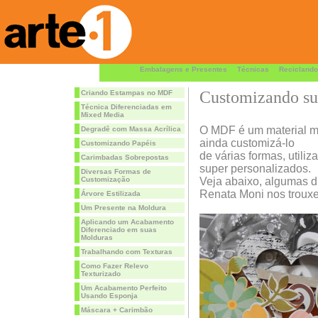
Embalagens e Presentes
Técnicas
Reciclando
Customizando s
Criando Estampas no MDF
Técnica Diferenciadas em
Mixed Media
O MDF é um material mui
Degradê com Massa Acrílica
ainda customizá-lo
Customizando Papéis
de várias formas, utili
Carimbadas Sobrepostas
super personalizados.
Diversas Formas de
Customização
Veja abaixo, algumas di
Renata Moni nos trouxe
Árvore Estilizada
Um Presente na Moldura
Aplicando um Acabamento
Diferenciado em suas
Molduras
Trabalhando com Texturas
Como Fazer Relevo
Texturizado
Um Acabamento Perfeito
Usando Esponja
Máscara + Carimbão