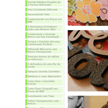
Usando Moldura Espelho de
2 Formas Diferentes
Uma Carimbada Diferente
Aproveitando Tudo
Customizando sua Peças em
MDF
A Delicadeza do Emboss
junto com Glimmer Mist
Contornando e Fazendo
Relevo em Sua Carimbada
Textura e Carimbo são uma
Combinação Perfeita
Utilizando Máscaras com
Massa Transparente
Diversas formas de utilizar
as máscaras
A delicadeza de uma flor de
tecido
Apliques Usando Carimbão
Molduras e suas Aplicações
Como Usar o Carimbão
Estrela
Como Fazer Craquelê nas
Peças de MDF
Carimbando com Tinta
Folhas Transparentes com
Relevo