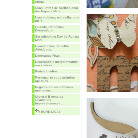
cristal
Suas Letras de Acrílico com
um Toque a Mais.
Uma moldura, um estilo, uma
idéia...
Criando Elementos
Decorativos
Scrapbooking Day by Renata
Moni
Usando Fitas de Feltro
Adesivado.
Decorando Fitas.
Decorando e incrementando
suas letras.
Pintando feltro.
Personalize seus próprios
apliques.
Registrando os melhores
momentos.
Misture! E consiga
resultados
impressionantes...
HOME DICAS