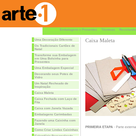
Embalagens e Presentes
Técnicas
Reciclando
Caixa Maleta
Uma Decoração Diferente
Os Tradicionais Cartões de
Natal
Transforme sua Embalagem
em Uma Bolsinha para
Presentes
Uma Embalagem Especial
Decorando seus Potes de
Vidro
Um Natal Recheado de
Inspiração
Caixa Maleta
Caixa Fechada com Laço de
Fita
Caixa com Janela Vazada
Embalagens Carimbadas
Fazendo uma Caixinha com
Janela
PRIMEIRA ETAPA
- Parte externa
Como Criar Lindas Caixinhas
Calendário Personalizado