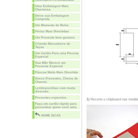
Uma Embalagem Mais
Charmosa
Deixe sua Embalagem
Comprida
Um Momento de Relax
Férias Mais Divertidas
Um Presente bem gostoso
Criando Marcadores de
Taças
Um Cartão Para uma Pessoa
Especial
Sua Mãe Merece um
Presente Especial
Páscoa Muito Mais Divertida
Doces Presentes, Cheios de
Charme.
Lembrancinhas com muita
diversão.
Presentes especiais.
1)
Recorte o chipboard nas medida
Faça um cartão rápido para
presentear quem você ama.
HOME DICAS