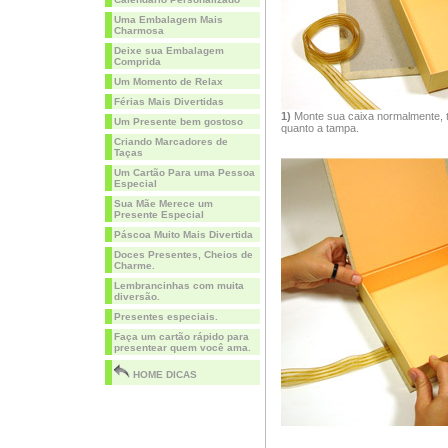
Uma Embalagem Mais
Charmosa
Deixe sua Embalagem
Comprida
Um Momento de Relax
Férias Mais Divertidas
1)
Monte sua caixa normalmente, ta
Um Presente bem gostoso
quanto a tampa.
Criando Marcadores de
Taças
Um Cartão Para uma Pessoa
Especial
Sua Mãe Merece um
Presente Especial
Páscoa Muito Mais Divertida
Doces Presentes, Cheios de
Charme.
Lembrancinhas com muita
diversão.
Presentes especiais.
Faça um cartão rápido para
presentear quem você ama.
HOME DICAS