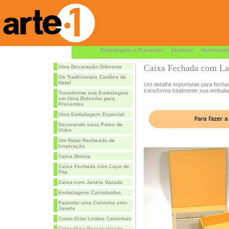
Embalagens e Presentes
Técnicas
Reciclando
Caixa Fechada com Laç
Uma Decoração Diferente
Os Tradicionais Cartões de
Natal
Um detalhe importante para fechar
transforma totalmente sua embal
Transforme sua Embalagem
em Uma Bolsinha para
Presentes
Uma Embalagem Especial
Decorando seus Potes de
Vidro
Um Natal Recheado de
Inspiração
Caixa Maleta
Caixa Fechada com Laço de
Fita
Caixa com Janela Vazada
Embalagens Carimbadas
Fazendo uma Caixinha com
Janela
Como Criar Lindas Caixinhas
Calendário Personalizado