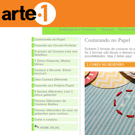
Embalagens e Presentes
Técnicas
Reciclando
Costurando no Papel
Costurando no Papel
Fazendo um Círculo Perfeito
Existem 2 formas de costurar no 
O prazer da Costura esta nos
As 2 formas são fáceis e deixam s
Detalhes
possibilidades. Veja 2 delas aqui:
1 Único Gabarito, Muitas
Idéias
2 CORES NO DESENHO
Costura e Recorte. Efeito
Incrível!
Uma Costura Diferente
Fazendo seu Próprio Papel
5 formas diferentes com 1
único gabarito!
Formas Diferentes de
Costurar Botões
Formas diferentes de usar os
gabaritos para costura
Corte e costura.
HOME DICAS