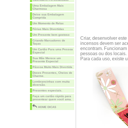
Uma Embalagem Mais
Charmosa
Deixe sua Embalagem
Comprida
Um Momento de Relax
Férias Mais Divertidas
Um Presente bem gostoso
Criar, desenvolver est
Criando Marcadores de
incensos devem ser ace
Taças
encontram. Funcionam c
Um Cartão Para uma Pessoa
Especial
pessoas ou dos locais.
Para cada uso, existe u
Sua Mãe Merece um
Presente Especial
Páscoa Muito Mais Divertida
Doces Presentes, Cheios de
Charme.
Lembrancinhas com muita
diversão.
Presentes especiais.
Faça um cartão rápido para
presentear quem você ama.
HOME DICAS