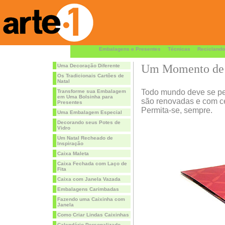
Embalagens e Presentes
Técnicas
Reciclando
Um Momento de
Uma Decoração Diferente
Os Tradicionais Cartões de
Natal
Todo mundo deve se pe
Transforme sua Embalagem
em Uma Bolsinha para
são renovadas e com cer
Presentes
Permita-se, sempre.
Uma Embalagem Especial
Decorando seus Potes de
Vidro
Um Natal Recheado de
Inspiração
Caixa Maleta
Caixa Fechada com Laço de
Fita
Caixa com Janela Vazada
Embalagens Carimbadas
Fazendo uma Caixinha com
Janela
Como Criar Lindas Caixinhas
Calendário Personalizado