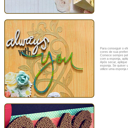
Para conseguir o ef
cores de sua prefer
Comece sempre pela
com a esponja, apliq
Após secar, aplique
esponja. Se quiser 
utilize uma esponja