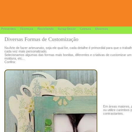
 Presentes
Técnicas
Reciclando
Scrap Decor
Costura
Diversos
Diversas Formas de Customização
Na Arte de fazer artesanato, seja ele qual for, cada detalhe é primordial para que o trabal
cada vez mais personalizado.
Selecionamos algumas das formas mais bonitas, diferentes e criativas de customizar um
moldura, etc...
Confira:
Em áreas maiores, pi
ou utilize carimbos
contrastantes.