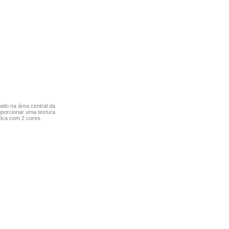
uido na área central da
oporcionar uma textura
 fica com 2 cores.