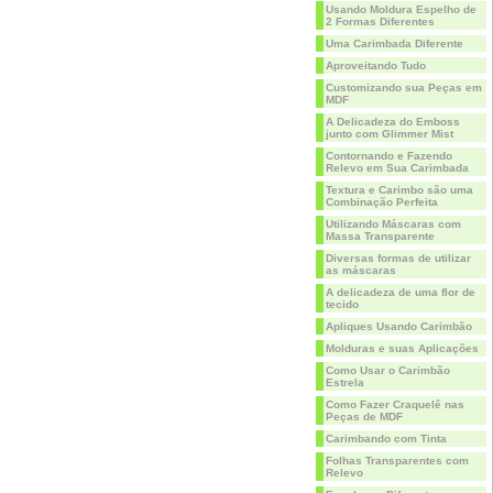
Usando Moldura Espelho de
2 Formas Diferentes
Uma Carimbada Diferente
Aproveitando Tudo
Customizando sua Peças em
MDF
A Delicadeza do Emboss
junto com Glimmer Mist
Contornando e Fazendo
Relevo em Sua Carimbada
Textura e Carimbo são uma
Combinação Perfeita
Utilizando Máscaras com
Massa Transparente
Diversas formas de utilizar
as máscaras
A delicadeza de uma flor de
tecido
Apliques Usando Carimbão
Molduras e suas Aplicações
Como Usar o Carimbão
Estrela
Como Fazer Craquelê nas
Peças de MDF
Carimbando com Tinta
Folhas Transparentes com
Relevo