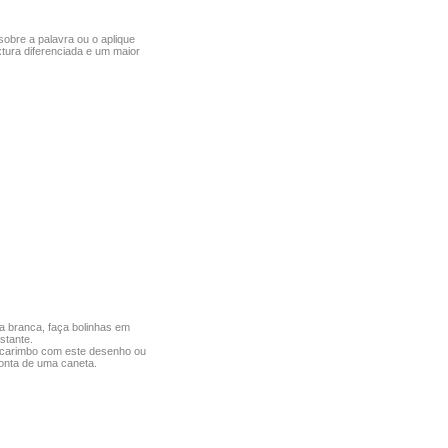
sobre a palavra ou o aplique
tura diferenciada e um maior
ra branca, faça bolinhas em
stante.
carimbo com este desenho ou
onta de uma caneta.