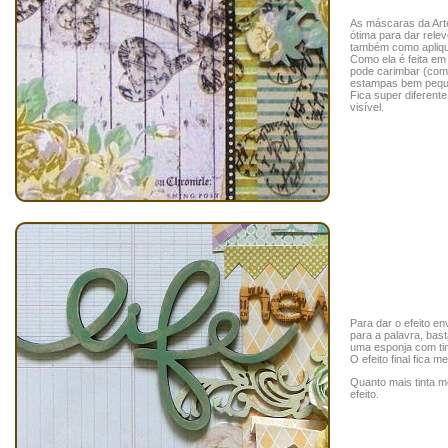
As máscaras da Ar
ótima para dar relev
também como apliqu
Como ela é feita em
pode carimbar (com
estampas bem pequ
Fica super diferent
visível.
Para dar o efeito en
para a palavra, bas
uma esponja com tin
O efeito final fica 
Quanto mais tinta 
efeito.