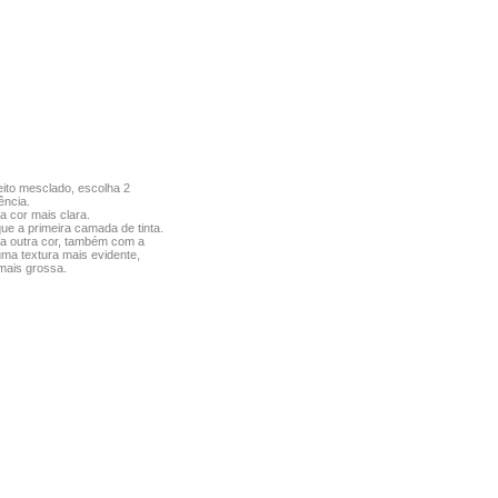
eito mesclado, escolha 2
ência.
 cor mais clara.
ue a primeira camada de tinta.
 a outra cor, também com a
uma textura mais evidente,
 mais grossa.