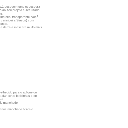
te.1 possuem uma espessura
o ao seu projeto e ser usada
e.
 material transparente, você
 carimbeira Stazon) com
enas.
e e deixa a máscara muito mais
velhecido para o aplique ou
ta dar leves batidinhas com
ta.
meio manchado.
menos manchado ficará o