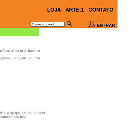
LOJA
ARTE.1
CONTATO
ENTRAR
ho fique ainda mais bonito e
 aplique, uma palavra, uma
nte e aplique rub-on, transfer
 pequenos em tons