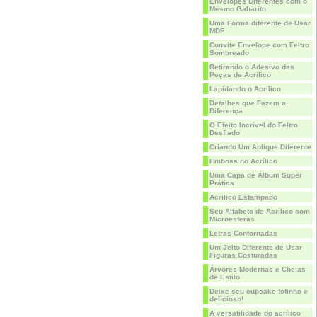
Envelopes Diferentes com o
Mesmo Gabarito
Uma Forma diferente de Usar
MDF
Convite Envelope com Feltro
Sombreado
Retirando o Adesivo das
Peças de Acrilico
Lapidando o Acrilico
Detalhes que Fazem a
Diferença
O Efeito Incrível do Feltro
Desfiado
Criando Um Aplique Diferente
Emboss no Acrílico
Uma Capa de Álbum Super
Prática
Acrilico Estampado
Seu Alfabeto de Acrílico com
Microesferas
Letras Contornadas
Um Jeito Diferente de Usar
Figuras Costuradas
Árvores Modernas e Cheias
de Estilo
Deixe seu cupcake fofinho e
delicioso!
A versatilidade do acrílico