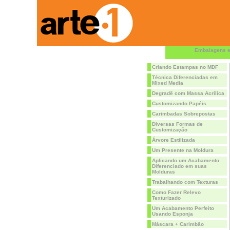
Embalagens e
Criando Estampas no MDF
Técnica Diferenciadas em
Mixed Media
Degradê com Massa Acrílica
Customizando Papéis
Carimbadas Sobrepostas
Diversas Formas de
Customização
Árvore Estilizada
Um Presente na Moldura
Aplicando um Acabamento
Diferenciado em suas
Molduras
Trabalhando com Texturas
Como Fazer Relevo
Texturizado
Um Acabamento Perfeito
Usando Esponja
Máscara + Carimbão