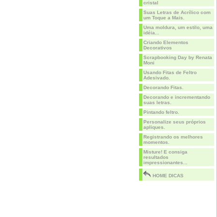
cristal
Suas Letras de Acrílico com
um Toque a Mais.
Uma moldura, um estilo, uma
idéia...
Criando Elementos
Decorativos
Scrapbooking Day by Renata
Moni
Usando Fitas de Feltro
Adesivado.
Decorando Fitas.
Decorando e incrementando
suas letras.
Pintando feltro.
Personalize seus próprios
apliques.
Registrando os melhores
momentos.
Misture! E consiga
resultados
impressionantes...
HOME DICAS