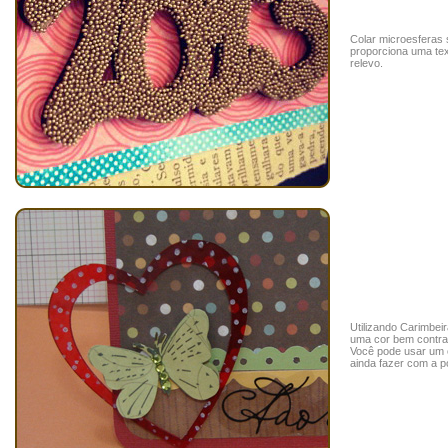
Colar microesferas 
proporciona uma tex
relevo.
Utilizando Carimbei
uma cor bem contra
Você pode usar um 
ainda fazer com a p