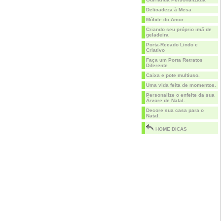
Delicadeza à Mesa
Móbile do Amor
Criando seu próprio imã de
geladeira
Porta-Recado Lindo e
Criativo
Faça um Porta Retratos
Diferente
Caixa e pote multiuso.
Uma vida feita de momentos.
Personalize o enfeite da sua
Árvore de Natal.
Decore sua casa para o
Natal.
HOME DICAS