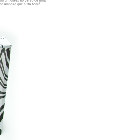
om um durex no verso de uma
e maneira que a fita ficará