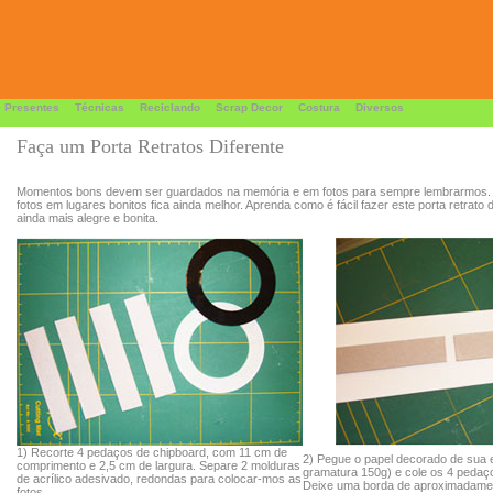
 Presentes
Técnicas
Reciclando
Scrap Decor
Costura
Diversos
Faça um Porta Retratos Diferente
Momentos bons devem ser guardados na memória e em fotos para sempre lembrarmos.
fotos em lugares bonitos fica ainda melhor. Aprenda como é fácil fazer este porta retrato 
ainda mais alegre e bonita.
1) Recorte 4 pedaços de chipboard, com 11 cm de
2) Pegue o papel decorado de sua
comprimento e 2,5 cm de largura. Separe 2 molduras
gramatura 150g) e cole os 4 pedaç
de acrílico adesivado, redondas para colocar-mos as
Deixe uma borda de aproximadame
fotos.