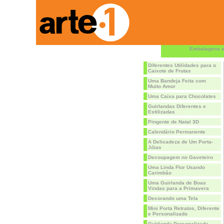
Embalagens e
Diferentes Utilidades para o
Caixote de Frutas
Uma Bandeja Feita com
Muito Amor
Uma Caixa para Chocolates
Guirlandas Diferentes e
Estilizadas
Pingente de Natal 3D
Calendário Permanente
A Delicadeza de Um Porta-
Jóias
Decoupagem no Gaveteiro
Uma Linda Flor Usando
Carimbão
Uma Guirlanda de Boas
Vindas para a Primavera
Decorando uma Tela
Mini Porta Retratos, Diferente
e Personalizado
Guirlanda Personalizada