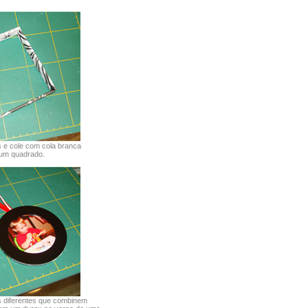
s e cole com cola branca
 um quadrado.
s diferentes que combinem