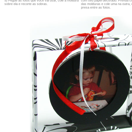
5) Pegue as fotos que você vai usar, cole a moldura
com seu papel decorado. Prenda c
sobre ela e recorte as sobras.
das molduras e cole uma na outra, d
presa entre as fotos.