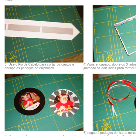
3) Use o Fio de Cabelo para cortar os cantos e
4) Após encapado, dobre os 3 lado
encape os pedaços de chipboard.
juntando os dois lados para formar
6) pegue 2 pedaços de fita de core