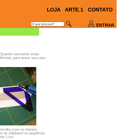
LOJA
ARTE.1
CONTATO
ENTRAR
 Quando colocamos estas
diferente, para deixar sua casa
 escolha (com no máximo
os de chipboard na sequência.
nte 1 cm.