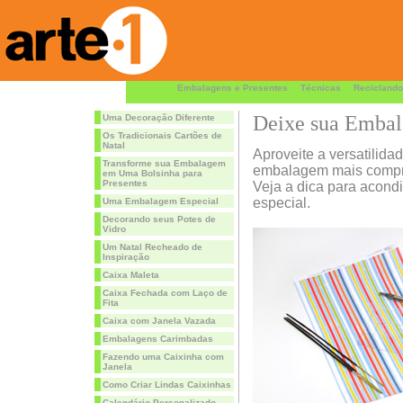
Embalagens e Presentes
Técnicas
Reciclando
Deixe sua Emba
Uma Decoração Diferente
Os Tradicionais Cartões de
Natal
Aproveite a versatilid
Transforme sua Embalagem
embalagem mais compr
em Uma Bolsinha para
Presentes
Veja a dica para acond
especial.
Uma Embalagem Especial
Decorando seus Potes de
Vidro
Um Natal Recheado de
Inspiração
Caixa Maleta
Caixa Fechada com Laço de
Fita
Caixa com Janela Vazada
Embalagens Carimbadas
Fazendo uma Caixinha com
Janela
Como Criar Lindas Caixinhas
Calendário Personalizado