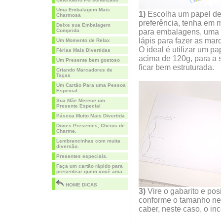
Uma Embalagem Mais
1)
Escolha um papel de
Charmosa
preferência, tenha em 
Deixe sua Embalagem
Comprida
para embalagens, uma 
lápis para fazer as mar
Um Momento de Relax
O ideal é utilizar um pa
Férias Mais Divertidas
acima de 120g, para a
Um Presente bem gostoso
ficar bem estruturada.
Criando Marcadores de
Taças
Um Cartão Para uma Pessoa
Especial
Sua Mãe Merece um
Presente Especial
Páscoa Muito Mais Divertida
Doces Presentes, Cheios de
Charme.
Lembrancinhas com muita
diversão.
Presentes especiais.
Faça um cartão rápido para
presentear quem você ama.
HOME DICAS
3)
Vire o gabarito e pos
conforme o tamanho ne
caber, neste caso, o in