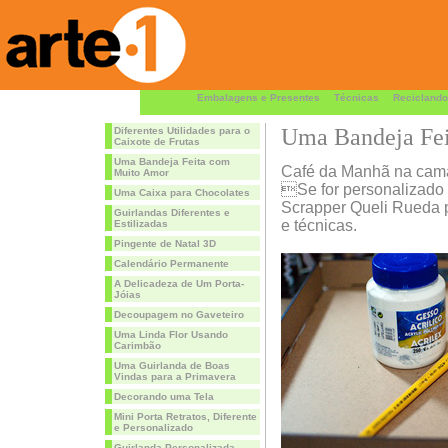
Embalagens e Presentes
Técnicas
Reciclando
Uma Bandeja Fe
Diferentes Utilidades para o
Caixote de Frutas
Uma Bandeja Feita com
Café da Manhã na cama
Muito Amor
Se for personalizado
Uma Caixa para Chocolates
Scrapper Queli Rueda p
Guirlandas Diferentes e
e técnicas.
Estilizadas
Pingente de Natal 3D
Calendário Permanente
A Delicadeza de Um Porta-
Jóias
Decoupagem no Gaveteiro
Uma Linda Flor Usando
Carimbão
Uma Guirlanda de Boas
Vindas para a Primavera
Decorando uma Tela
Mini Porta Retratos, Diferente
e Personalizado
Guirlanda Personalizada