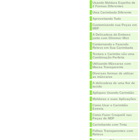
Usando Moldura Espelho de
2 Formas Diferentes
Uma Carimbada Diferente
Aproveitando Tudo
Customizando sua Peças em
MDF
A Delicadeza do Emboss
junto com Glimmer Mist
Contornando e Fazendo
Relevo em Sua Carimbada
Textura e Carimbo são uma
Combinação Perfeita
Utilizando Máscaras com
Massa Transparente
Diversas formas de utilizar
as máscaras
A delicadeza de uma flor de
tecido
Apliques Usando Carimbão
Molduras e suas Aplicações
Como Usar o Carimbão
Estrela
Como Fazer Craquelê nas
Peças de MDF
Carimbando com Tinta
Folhas Transparentes com
Relevo