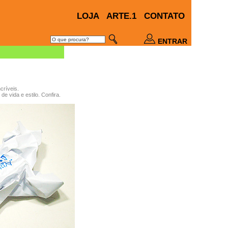
LOJA
ARTE.1
CONTATO
ENTRAR
críveis.
e vida e estilo. Confira.