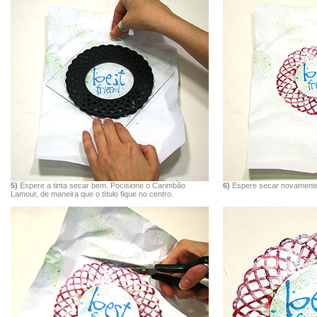
5)
Espere a tinta secar bem. Pocisione o Carimbão
6)
Espere secar novamente
Lamour, de maneira que o título fique no centro.