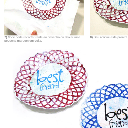
7)
Você pode recortar rente ao desenho ou deixar uma
8)
Seu aplique está pronto!
pequena margem em volta.