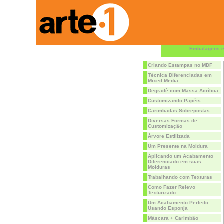
Embalagens e
Criando Estampas no MDF
Técnica Diferenciadas em
Mixed Media
Degradê com Massa Acrílica
Customizando Papéis
Carimbadas Sobrepostas
Diversas Formas de
Customização
Árvore Estilizada
Um Presente na Moldura
Aplicando um Acabamento
Diferenciado em suas
Molduras
Trabalhando com Texturas
Como Fazer Relevo
Texturizado
Um Acabamento Perfeito
Usando Esponja
Máscara + Carimbão