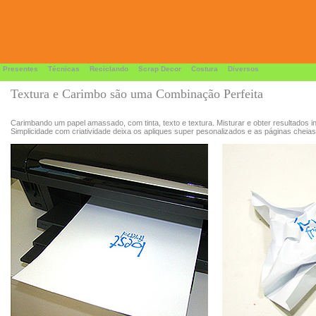
 Presentes
Técnicas
Reciclando
Scrap Decor
Costura
Diversos
Textura e Carimbo são uma Combinação Perfeita
Carimbando um papel amassado, com tinta, texto e textura. Misturar e obter resultados in
Simplicidade com criatividade deixa os apliques super pesonalizados e as páginas cheias d