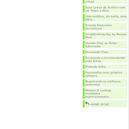
cristal
Suas Letras de Acrílico com
um Toque a Mais.
Uma moldura, um estilo, uma
idéia...
Criando Elementos
Decorativos
Scrapbooking Day by Renata
Moni
Usando Fitas de Feltro
Adesivado.
Decorando Fitas.
Decorando e incrementando
suas letras.
Pintando feltro.
Personalize seus próprios
apliques.
Registrando os melhores
momentos.
Misture! E consiga
resultados
impressionantes...
HOME DICAS