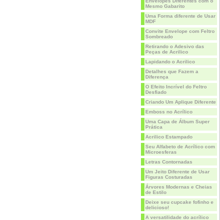
Envelopes Diferentes com o
Mesmo Gabarito
Uma Forma diferente de Usar
MDF
Convite Envelope com Feltro
Sombreado
Retirando o Adesivo das
Peças de Acrilico
Lapidando o Acrilico
Detalhes que Fazem a
Diferença
O Efeito Incrível do Feltro
Desfiado
Criando Um Aplique Diferente
Emboss no Acrílico
Uma Capa de Álbum Super
Prática
Acrilico Estampado
Seu Alfabeto de Acrílico com
Microesferas
Letras Contornadas
Um Jeito Diferente de Usar
Figuras Costuradas
Árvores Modernas e Cheias
de Estilo
Deixe seu cupcake fofinho e
delicioso!
A versatilidade do acrílico