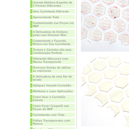
Usando Moldura Espelho de
2 Formas Diferentes
Uma Carimbada Diferente
Aproveitando Tudo
Customizando sua Peças em
MDF
A Delicadeza do Emboss
junto com Glimmer Mist
Contornando e Fazendo
Relevo em Sua Carimbada
Textura e Carimbo são uma
Combinação Perfeita
Utilizando Máscaras com
Massa Transparente
Diversas formas de utilizar
as máscaras
A delicadeza de uma flor de
tecido
Apliques Usando Carimbão
Molduras e suas Aplicações
Como Usar o Carimbão
Estrela
Como Fazer Craquelê nas
Peças de MDF
Carimbando com Tinta
Folhas Transparentes com
Relevo