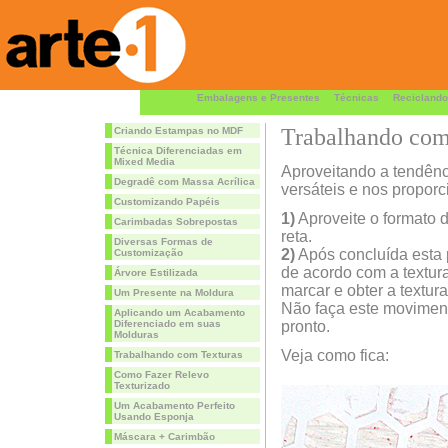
Embalagens e Presentes
Técnicas
Reciclando
Trabalhando com
Criando Estampas no MDF
Técnica Diferenciadas em
Mixed Media
Aproveitando a tendênc
Degradê com Massa Acrílica
versáteis e nos proporc
Customizando Papéis
1)
Aproveite o formato
Carimbadas Sobrepostas
reta.
Diversas Formas de
2)
Após concluída esta p
Customização
de acordo com a textur
Árvore Estilizada
marcar e obter a textura
Um Presente na Moldura
Não faça este moviment
Aplicando um Acabamento
Diferenciado em suas
pronto.
Molduras
Veja como fica:
Trabalhando com Texturas
Como Fazer Relevo
Texturizado
Um Acabamento Perfeito
Usando Esponja
Máscara + Carimbão