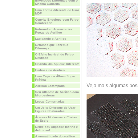
Envelopes Diferentes com o
Mesmo Gabarito
Uma Forma diferente de Usar
MDF
Convite Envelope com Feltro
Sombreado
Retirando o Adesivo das
Peças de Acrilico
Lapidando o Acrilico
Detalhes que Fazem a
Diferença
O Efeito Incrível do Feltro
Desfiado
Criando Um Aplique Diferente
Emboss no Acrílico
Uma Capa de Álbum Super
Prática
Veja mais algumas poss
Acrilico Estampado
Seu Alfabeto de Acrílico com
Microesferas
Letras Contornadas
Um Jeito Diferente de Usar
Figuras Costuradas
Árvores Modernas e Cheias
de Estilo
Deixe seu cupcake fofinho e
delicioso!
A versatilidade do acrílico