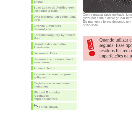
cristal
Suas Letras de Acrílico com
um Toque a Mais.
Com a massa ainda molhada, jog
Uma moldura, um estilo, uma
glitter por cima e deixe grudar bem
idéia...
Ele mantém a forma deixando um
brilho lindo.
Criando Elementos
Decorativos
Scrapbooking Day by Renata
Moni
Quando utilizar 
Usando Fitas de Feltro
seguida. Esse tip
Adesivado.
resíduos ficarem 
Decorando Fitas.
imperfeições na p
Decorando e incrementando
suas letras.
Pintando feltro.
Personalize seus próprios
apliques.
Registrando os melhores
momentos.
Misture! E consiga
resultados
impressionantes...
HOME DICAS