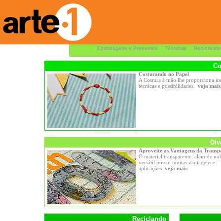
Embalagens e Presentes
Técnicas
Reciclando
Co
Costurando no Papel
A Costura à mão lhe proporciona i
técnicas e possibilidades.
veja mais
Div
Aproveite as Vantagens da Transp
O material transparente, além de no
versátil possui muitas vantagens e
aplicações.
veja mais
Reciclando