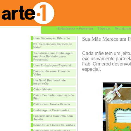
Embalagens e Presentes
Técnicas
Reciclando
Sua Mãe Merece um Pr
Uma Decoração Diferente
Os Tradicionais Cartões de
Natal
Cada mãe tem um jeito.
Transforme sua Embalagem
em Uma Bolsinha para
exclusivamente para ela
Presentes
Fabi Ormerod desenvolv
Uma Embalagem Especial
especial.
Decorando seus Potes de
Vidro
Um Natal Recheado de
Inspiração
Caixa Maleta
Caixa Fechada com Laço de
Fita
Caixa com Janela Vazada
Embalagens Carimbadas
Fazendo uma Caixinha com
Janela
Como Criar Lindas Caixinhas
Calendário Personalizado