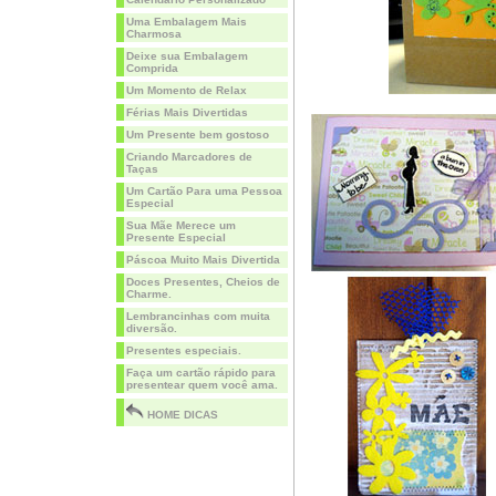
Uma Embalagem Mais
Charmosa
Deixe sua Embalagem
Comprida
Um Momento de Relax
Férias Mais Divertidas
Um Presente bem gostoso
Criando Marcadores de
Taças
Um Cartão Para uma Pessoa
Especial
Sua Mãe Merece um
Presente Especial
Páscoa Muito Mais Divertida
Doces Presentes, Cheios de
Charme.
Lembrancinhas com muita
diversão.
Presentes especiais.
Faça um cartão rápido para
presentear quem você ama.
HOME DICAS